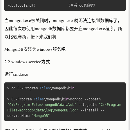
>
db
.
foo
.
find
()
(查看
foo
表数据）
当mongod.exe被关闭时，mongo.exe 就无法连接到数据库了，
因此每次想使用mongodb数据库都要开启mongod.exe程序，所
以比较麻烦，接下来我们将
MongoDB安装为windows服务吧
2.2 windows service方式
运行cmd.exe
>
 cd C
:
\Program 
Files
\mongodb\b
in
>
 C
:
\Program 
Files
\mongodb\b
in
>
mongod 
--
dbpath 
"C:\Program Files\mongodb\data\db"
--
logpath 
"C:\Program 
Files\mongodb\data\log\MongoDB.log"
--
install 
--
serviceName 
"MongoDB"