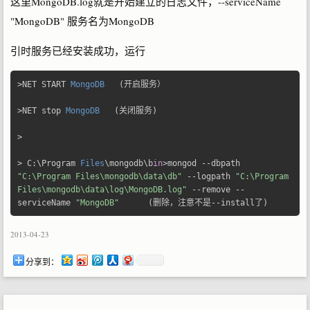
这里MongoDB.log就是开始建立的日志文件，--serviceName
"MongoDB" 服务名为MongoDB
引时服务已经安装成功，运行
>
NET START 
MongoDB
(开启服务）
>
NET stop 
MongoDB
(关闭服务)
>
>
 C
:
\Program 
Files
\mongodb\b
in
>
mongod 
--
dbpath 
"C:\Program Files\mongodb\data\db"
--
logpath 
"C:\Program 
Files\mongodb\data\log\MongoDB.log"
--
remove 
--
serviceName 
"MongoDB"
(删除，注意不是--
install
了)
2013-04-23
分享到：