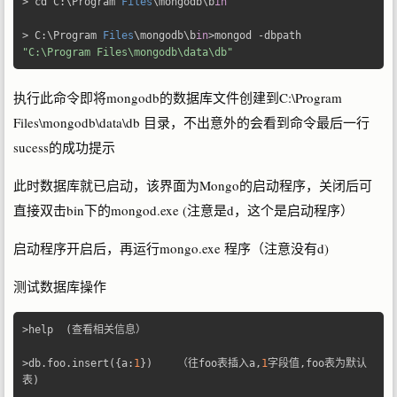
>
 cd C
:
\Program 
Files
\mongodb\b
in
>
 C
:
\Program 
Files
\mongodb\b
in
>
mongod 
-
dbpath 
"C:\Program Files\mongodb\data\db"
执行此命令即将mongodb的数据库文件创建到C:\Program
Files\mongodb\data\db 目录，不出意外的会看到命令最后一行
sucess的成功提示
此时数据库就已启动，该界面为Mongo的启动程序，关闭后可
直接双击bin下的mongod.exe (注意是d，这个是启动程序）
启动程序开启后，再运行mongo.exe 程序（注意没有d)
测试数据库操作
>
help  
(查看相关信息）
>
db
.
foo
.
insert
({
a
:
1
})
（往
foo
表插入
a
,
1
字段值,
foo
表为默认
表)