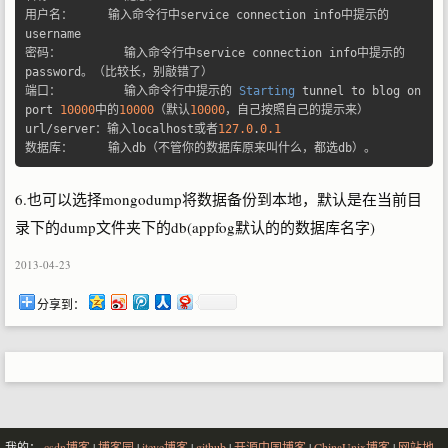
用户名：
输入命令行中
service connection info
中提示的
密码：
输入命令行中
service connection info
中提示的
password
。（比较长，别敲错了）
端口：
输入命令行中提示的
Starting
 tunnel to blog on 
port 
10000
中的
10000
（默认
10000
，自己按照自己的提示来）
url
/
server
：输入
localhost
或者
127.0
.
0.1
数据库：
输入
db
（不管你的数据库原来叫什么，都选
db
）。
6.也可以选择mongodump将数据备份到本地，默认是在当前目
录下的dump文件夹下的db(appfog默认的的数据库名字)
2013-04-23
分享到：
我的：
csdn博客
|
博客园
|
iteye博客
|
github
|
开源中国博客
|
ChinaUnix博客
|
网站地