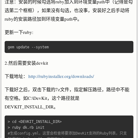
注意：安装的时候勾选将ruby加入到环境变量path中（记得是勾
选第二个框框），如果没有勾选，也没事，安装好之后手动将
ruby的安装路径加到环境变量path中。
更新一下ruby:
gem update 
--
system
2.然后需要安装devkit
下载地址：
http://rubyinstaller.org/downloads/
下载好之后，双击下载的7z文件，指定解压路径，路径中不能
有空格。如C:\DevKit，这个路径就是
DEVKIT_INSTALL_DIR。
>
 cd 
<
DEVKIT_INSTALL_DIR
>
>
 ruby dk
.
#生成config.yml，这里会检查将要添加DevKit支持的Ruby列表，只支