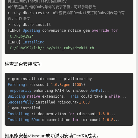
持通过RubyInstaller安装的Ruby
#如果这里列出的Ruby与你的要求不符，可以手动修改
>
 ruby dk
.
rb review  
#检查要添加DevKit支持的Ruby列表是否有
误，可以略过
>
 ruby dk
.
[
INFO
]
Updating
 convenience notice gem 
override
for
'C:/Ruby192'
[
INFO
]
Installing
'C:/Ruby192/lib/ruby/site_ruby/devkit.rb'
检查是否安装成功
>
 gem install rdiscount 
--
platform
=
Fetching
:
 rdiscount
-
1.6
.
8.gem
(
100
%)
Temporarily
 enhancing PATH to include 
DevKit
...
Building
native
 extensions
.
This
 could take a 
while
...
Successfully
 installed rdiscount
-
1.6
.
8
1
Installing
 ri documentation 
for
 rdiscount
-
1.6
.
8.
..
Installing
RDoc
 documentation 
for
 rdiscount
-
1.6
.
8.
..
如果能安装rdiscount成功说明安装DevKit成功。