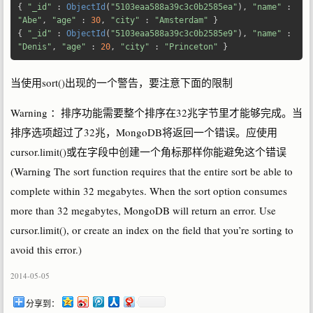
{
"_id"
:
ObjectId
(
"5103eaa588a39c3c0b2585ea"
),
"name"
:
"Abe"
,
"age"
:
30
,
"city"
:
"Amsterdam"
}
{
"_id"
:
ObjectId
(
"5103eaa588a39c3c0b2585e9"
),
"name"
:
"Denis"
,
"age"
:
20
,
"city"
:
"Princeton"
}
当使用sort()出现的一个警告，要注意下面的限制
Warning ：排序功能需要整个排序在32兆字节里才能够完成。当
排序选项超过了32兆，MongoDB将返回一个错误。应使用
cursor.limit()或在字段中创建一个角标那样你能避免这个错误
(Warning The sort function requires that the entire sort be able to
complete within 32 megabytes. When the sort option consumes
more than 32 megabytes, MongoDB will return an error. Use
cursor.limit(), or create an index on the field that you’re sorting to
avoid this error.)
2014-05-05
分享到：