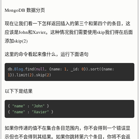
MongoDB 数据分页
现在让我们看一下怎样返回插入的第三个和第四个的条目，这
应该是John和Xavier。这种情况我们需要使用skip我们得在后面
添加skip(2)
这里的命令看起来像什么，运行下面语句
db
.
Blog
.
find
(
null
,
{
name
:
1
,
 _id
:
0
}).
sort
({
name
:
1
}).
limit
(
2
).
skip
(
2
)
以下下是结果
{
"name"
:
"John"
}
{
"name"
:
"Xavier"
}
如果你传递的值不在集合条目范围内，你不会得到一个错误显
示但也不会得到其结果。如果你跳转第六个条目，你将不会返