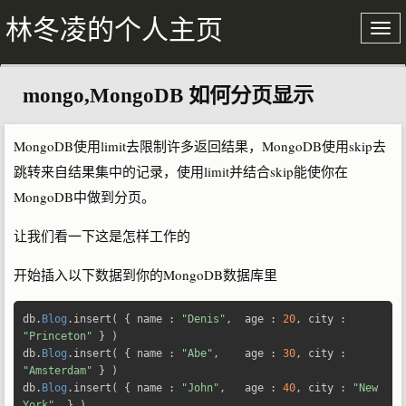
林冬凌的个人主页
mongo,MongoDB 如何分页显示
关于我
文章存档
MongoDB使用limit去限制许多返回结果，MongoDB使用skip去
跳转来自结果集中的记录，使用limit并结合skip能使你在
MongoDB中做到分页。
让我们看一下这是怎样工作的
开始插入以下数据到你的MongoDB数据库里
db
.
Blog
.
insert
(
{
 name 
:
"Denis"
,
  age 
:
20
,
 city 
:
"Princeton"
}
)
db
.
Blog
.
insert
(
{
 name 
:
"Abe"
,
    age 
:
30
,
 city 
:
"Amsterdam"
}
)
db
.
Blog
.
insert
(
{
 name 
:
"John"
,
   age 
:
40
,
 city 
:
"New 
York"
}
)