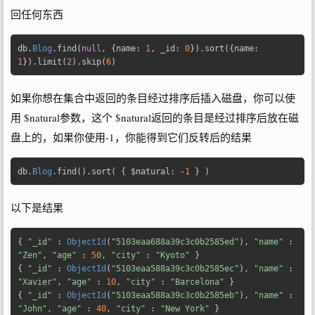
回任何东西
db
.
Blog
.
find
(
null
,
{
name
:
1
,
 _id
:
0
}).
sort
({
name
:
1
}).
limit
(
2
).
skip
(
6
)
如果你想在集合中返回的条目经过排序后插入磁盘，你可以使
用 $natural参数，这个 $natural返回的条目是经过排序后放在磁
盘上的，如果你使用-1，你能得到它们反转后的结果
db
.
Blog
.
find
().
sort
(
{
 $natural
:
-
1
}
)
以下是结果
{
"_id"
:
ObjectId
(
"5103eaa688a39c3c0b2585ed"
),
"name"
:
"Zen"
,
"age"
:
50
,
"city"
:
"Kyoto"
}
{
"_id"
:
ObjectId
(
"5103eaa588a39c3c0b2585ec"
),
"name"
:
"Xavier"
,
"age"
:
10
,
"city"
:
"Barcelona"
}
{
"_id"
:
ObjectId
(
"5103eaa588a39c3c0b2585eb"
),
"name"
:
"John"
,
"age"
:
40
,
"city"
:
"New York"
}