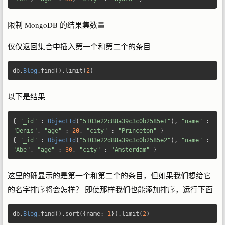
限制 MongoDB 的结果集数量
仅仅返回集合中插入第一个和第二个的条目
db
.
Blog
.
find
().
limit
(
2
)
以下是结果
{
"_id"
:
ObjectId
(
"5103e22c88a39c3c0b2585e1"
),
"name"
:
"Denis"
,
"age"
:
20
,
"city"
:
"Princeton"
}
{
"_id"
:
ObjectId
(
"5103e22d88a39c3c0b2585e2"
),
"name"
:
"Abe"
,
"age"
:
30
,
"city"
:
"Amsterdam"
}
这里的确显示的是第一个和第二个的条目，但如果我们想给它
的名字排序将会怎样？ 即使那样我们也能添加排序，运行下面
db
.
Blog
.
find
().
sort
({
name
:
1
}).
limit
(
2
)