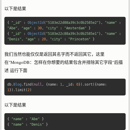
以下是结果
{
"_id"
:
ObjectId
(
"5103e22d88a39c3c0b2585e2"
),
"name"
:
"Abe"
,
"age"
:
30
,
"city"
:
"Amsterdam"
}
{
"_id"
:
ObjectId
(
"5103e22c88a39c3c0b2585e1"
),
"name"
:
"Denis"
,
"age"
:
20
,
"city"
:
"Princeton"
}
我们当然也能仅仅是返回其名字而不返回其它，这里
在"MongoDB：怎样在你想要的结果包含并排除其它字段"后描
述 运行下面
db
.
Blog
.
find
(
null
,
{
name
:
1
,
 _id
:
0
}).
sort
({
name
:
1
}).
limit
(
2
)
以下是结果
{
"name"
:
"Abe"
}
{
"name"
:
"Denis"
}