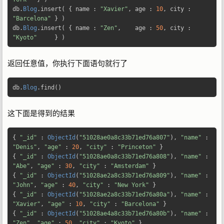
db
.
Blog
.
insert
(
{
 name 
:
"Xavier"
,
 age 
:
10
,
 city 
:
"Barcelona"
}
)
db
.
Blog
.
insert
(
{
 name 
:
"Zen"
,
    age 
:
50
,
 city 
:
"Kyoto"
}
)
返回任意值，你执行下面语句就行了
db
.
Blog
.
find
()
这下面是得到的结果
{
"_id"
:
ObjectId
(
"51028ae0a8c33b71ed76a807"
),
"name"
:
"Denis"
,
"age"
:
20
,
"city"
:
"Princeton"
}
{
"_id"
:
ObjectId
(
"51028ae0a8c33b71ed76a808"
),
"name"
:
"Abe"
,
"age"
:
30
,
"city"
:
"Amsterdam"
}
{
"_id"
:
ObjectId
(
"51028ae2a8c33b71ed76a809"
),
"name"
:
"John"
,
"age"
:
40
,
"city"
:
"New York"
}
{
"_id"
:
ObjectId
(
"51028ae2a8c33b71ed76a80a"
),
"name"
:
"Xavier"
,
"age"
:
10
,
"city"
:
"Barcelona"
}
{
"_id"
:
ObjectId
(
"51028ae4a8c33b71ed76a80b"
),
"name"
:
"Zen"
,
"age"
:
50
,
"city"
:
"Kyoto"
}