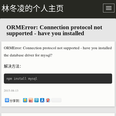
林冬凌的个人主页
ORMError: Connection protocol not
关于我
supported - have you installed
文章存档
ORMError: Connection protocol not supported - have you installed
the database driver for mysql?
解决方法：
npm install mysql
2015-08-13
分享到：