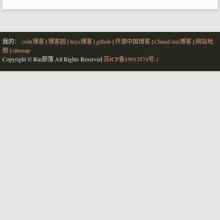
我的：
csdn博客
|
博客园
|
iteye博客
|
github
|
开源中国博客
|
ChinaUnix博客
|
网站地
图
|
sitemap
Copyright © Rin部落 All Rights Reserved
苏ICP备19013574号-1