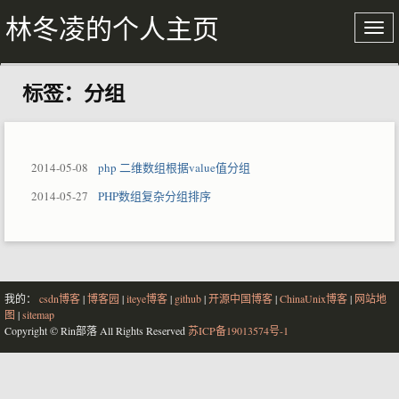
林冬凌的个人主页
标签：分组
关于我
文章存档
2014-05-08
php 二维数组根据value值分组
2014-05-27
PHP数组复杂分组排序
我的：
csdn博客
|
博客园
|
iteye博客
|
github
|
开源中国博客
|
ChinaUnix博客
|
网站地
图
|
sitemap
Copyright © Rin部落 All Rights Reserved
苏ICP备19013574号-1