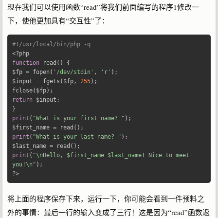
现在我们可以使用函数“read”将我们前面编写的程序1修改一
下，使他更加具有“交互性”了：
#!/usr/local/bin/php -q
<?
function
 read
()
{
$fp 
=
 fopen
(
'/dev/stdin'
,
'r'
);
$input 
=
 fgets
(
$fp
,
255
);
fclose
(
$fp
);
return
 $input
;
}
print
(
"What is your first name? "
);
$first_name 
=
 read
();
print
(
"What is your last name? "
);
$last_name 
=
 read
();
print
(
"\nHello, $first_name $last_name! Nice to meet 
you!\n"
);
?>
将上面的程序保存下来，运行一下，你可能会看到一件预料之
外的事情：最后一行的输入变成了三行！这是因为“read”函数返