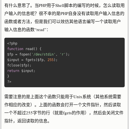
有什么意思了。当PHP用于Shell脚本的编写的时候，怎么读取用
户输入的信息呢？很不幸的是PHP自身没有读取用户输入信息的
函数或者方法，但是我们可以效仿其他语言编写一个读取用户
输入信息的函数“read”：
<?
function
 read
()
{
$fp 
=
 fopen
(
'/dev/stdin'
,
'r'
);
$input 
=
 fgets
(
$fp
,
255
);
fclose
(
$fp
);
return
 $input
;
}
?>
需要注意的是上面这个函数只能用于Unix系统（其他系统需要
作相应的改变）。上面的函数会打开一个文件指针，然后读取
一个不超过255字节的行（就是fgets的作用），然后会关闭文件
指针，返回读取的信息。