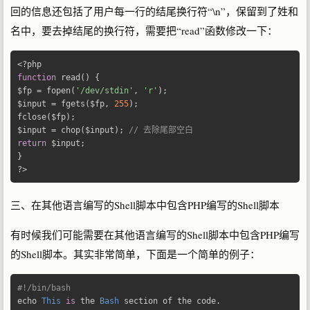
回的信息还包括了用户每一行的结尾换行符“\n”，保留到了姓和
名中，要去掉结尾的换行符，需要把“read”函数修改一下：
<?
function
 read
()
{
$fp 
=
 fopen
(
'/dev/stdin'
,
'r'
);
$input 
=
 fgets
(
$fp
,
255
);
fclose
(
$fp
);
$input 
=
 chop
(
$input
);
// 去除尾部空白 
return
 $input
;
}
?>
三、在其他语言编写的Shell脚本中包含PHP编写的Shell脚本
有时候我们可能需要在其他语言编写的Shell脚本中包含PHP编写
的Shell脚本。其实非常简单，下面是一个简单的例子：
#!/bin/bash 
echo 
This
is
 the 
Bash
 section of the code
.