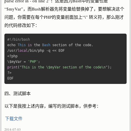
parse error in - on line 2”！这是因为Bash中的变量也是
“$myVar”，而Bash解析器先将变量给替换掉了，要想解决这个
问题，你需要在每个PHP的变量前面加上“\” 转义符，那么刚才
的代码修改如下：
#!/bin/bash 
echo 
This
is
 the 
Bash
 section of the code
.
/
usr
/
local
/
bin
/
php 
-
q 
<<
<?
php

\$myVar 
=
'PHP'
;
print
(
"This is the \$myVar section of the code\n"
);
?>
EOF
四、测试脚本
以下是我按上述内容，编写的测试脚本，供参考：
下载文件
2014-07-03