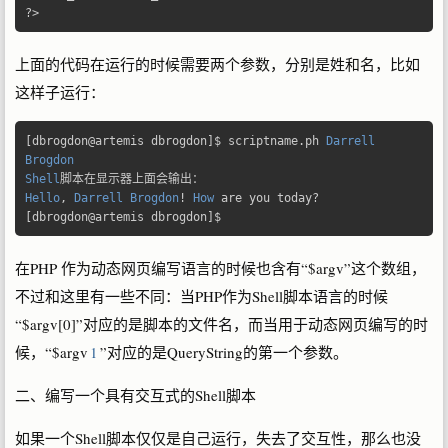
?>
上面的代码在运行的时候需要两个参数，分别是姓和名，比如
这样子运行：
[
dbrogdon@artemis dbrogdon
]
$ scriptname
.
ph 
Darrell
Brogdon
Shell
脚本在显示器上面会输出：
Hello
,
Darrell
Brogdon
!
How
 are you today
?
[
dbrogdon@artemis dbrogdon
]
$ 
在PHP 作为动态网页编写语言的时候也含有“$argv”这个数组，
不过和这里有一些不同：当PHP作为Shell脚本语言的时候
“$argv[0]”对应的是脚本的文件名，而当用于动态网页编写的时
候，“$argv
1
”对应的是QueryString的第一个参数。
二、编写一个具有交互式的Shell脚本
如果一个Shell脚本仅仅是自己运行，失去了交互性，那么也没