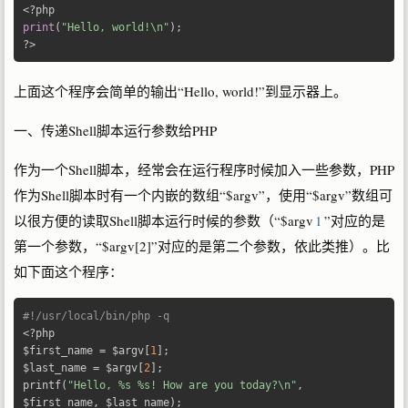
<?
print
(
"Hello, world!\n"
);
?>
上面这个程序会简单的输出“Hello, world!”到显示器上。
一、传递Shell脚本运行参数给PHP
作为一个Shell脚本，经常会在运行程序时候加入一些参数，PHP
作为Shell脚本时有一个内嵌的数组“$argv”，使用“$argv”数组可
以很方便的读取Shell脚本运行时候的参数（“$argv
1
”对应的是
第一个参数，“$argv[2]”对应的是第二个参数，依此类推）。比
如下面这个程序：
#!/usr/local/bin/php -q 
<?
php

$first_name 
=
 $argv
[
1
];
$last_name 
=
 $argv
[
2
];
printf
(
"Hello, %s %s! How are you today?\n"
,
$first_name
,
 $last_name
);